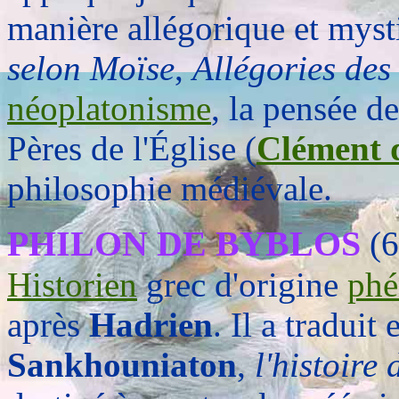
manière allégorique et myst
selon Moïse
,
Allégories des 
néoplatonisme
, la pensée d
Pères de l'Église (
Clément 
philosophie médiévale.
PHILON DE BYBLOS
(6
Historien
grec d'origine
phé
après
Hadrien
. Il a traduit
Sankhouniaton
,
l'histoire