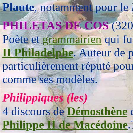
Plaute
, notamment pour le
PHILETAS DE COS
(320
Poète et
grammairien
qui fu
II Philadelphe
. Auteur de p
particulièrement réputé pou
comme ses modèles.
Philippiques (les)
4 discours de
Démosthène
d
Philippe II de Macédoine
.