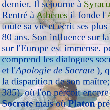
dernier. Il séjourne à
Syracu
Rentré à
Athènes
il fonde l'
toute sa vie et écrit ses plu
80 ans. Son influence sur la
sur l'Europe est immense. p
comprend les dialogues so
et l'
Apologie de Socrate
), 
la disparition de son maître
385), où l'on perçoit encore
Socrate
mais où
Platon
pré