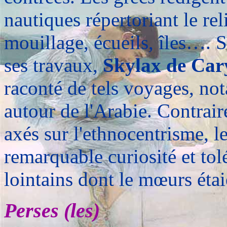
nautiques répertoriant le reli
mouillage, écueils, îles…. 
ses travaux,
Skylax de Ca
raconté de tels voyages, no
autour de l'Arabie. Contrair
axés sur l'ethnocentrisme, l
remarquable curiosité et tol
lointains dont le mœurs étaie
Perses (les)