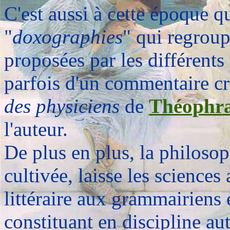
C'est aussi à cette époque q
"
doxographies
" qui regroup
proposées par les différent
parfois d'un commentaire c
des physiciens
de
Théophra
l'auteur.
De plus en plus, la philosoph
cultivée, laisse les sciences 
littéraire aux grammairiens e
constituant en discipline a