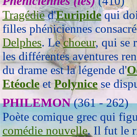
Phéniciennes (les)
(410)
Tragédie
d'
Euripide
qui doi
filles phéniciennes consacré
Delphes
. Le
choeur
, qui se
les différentes aventures re
du drame est la légende d'
O
Etéocle
et
Polynice
se dispu
PHILEMON
(361 - 262)
Poète comique grec qui figu
comédie nouvelle
. Il fut le