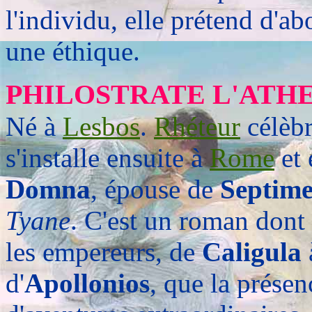
l'individu, elle prétend d'ab
une éthique.
PHILOSTRATE L'ATH
Né à
Lesbos
.
Rhéteur
célèbr
s'installe ensuite à
Rome
et 
Domna
, épouse de
Septime
Tyane
. C'est un roman dont 
les empereurs, de
Caligula
d'
Apollonios
, que la prése