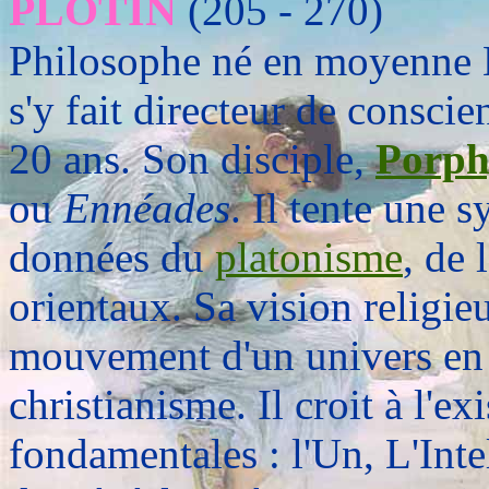
PLOTIN
(205 - 270)
Philosophe né en moyenne E
s'y fait directeur de consci
20 ans. Son disciple,
Porph
ou
Ennéades
. Il tente une 
données du
platonisme
, de l
orientaux. Sa vision religie
mouvement d'un univers en 
christianisme. Il croit à l'ex
fondamentales : l'Un, L'Inte