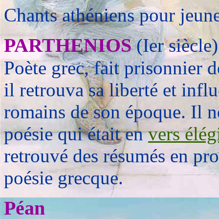
Chants athéniens pour jeunes
PARTHENIOS
(Ier siècle)
Poète grec, fait prisonnier
il retrouva sa liberté et inf
romains de son époque. Il n
poésie qui était en
vers élég
retrouvé des résumés en pros
poésie grecque.
Péan