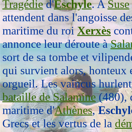
Tragédie
d'
Eschyle
. A
Suse
attendent dans l'angoisse de
maritime du roi
Xerxès
cont
annonce leur déroute à
Sala
sort de sa tombe et vilipende
qui survient alors, honteux
orgueil. Les vaincus hurlent
bataille de Salamine
(480), 
maritime d'
Athènes
,
Eschyl
Grecs et les vertus de la
dém