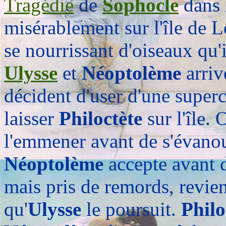
Tragédie
de
Sophocle
dans 
misérablement sur l'île de L
se nourrissant d'oiseaux qu'il
Ulysse
et
Néoptolème
arriv
décident d'user d'une superc
laisser
Philoctète
sur l'île. 
l'emmener avant de s'évanou
Néoptolème
accepte avant de
mais pris de remords, revien
qu'
Ulysse
le poursuit.
Philo