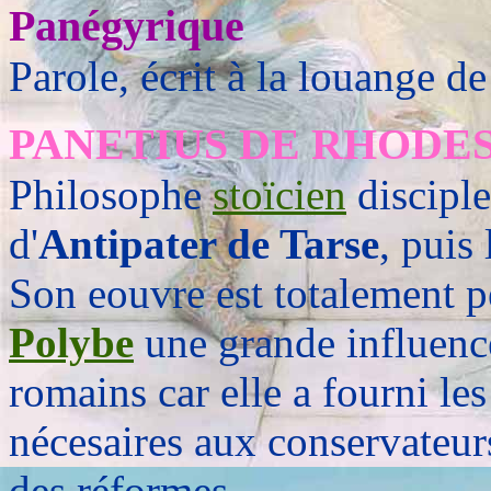
Panégyrique
Parole, écrit à la louange d
PANETIUS DE RHODE
Philosophe
stoïcien
discipl
d'
Antipater de Tarse
, puis
Son eouvre est totalement p
Polybe
une grande influence
romains car elle a fourni le
nécesaires aux conservateurs
des réformes.