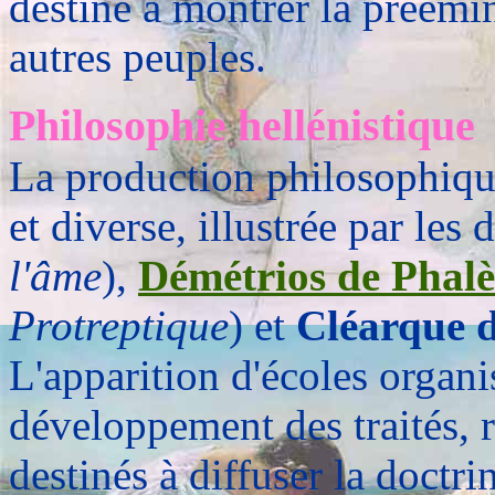
destiné à montrer la préémi
autres peuples.
Philosophie hellénistique
La production philosophiqu
et diverse, illustrée par les
l'âme
),
Démétrios de Phalè
Protreptique
) et
Cléarque d
L'apparition d'écoles organis
développement des traités, 
destinés à diffuser la doctrin