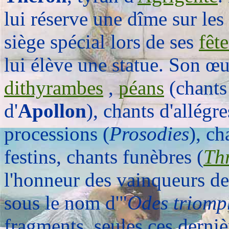
lui réserve une dîme sur les
siège spécial lors de ses
fête
lui élève une statue. Son œu
dithyrambes
,
péans
(chants 
d'
Apollon
), chants d'allégr
processions (
Prosodies
), c
festins, chants funèbres (
Th
l'honneur des vainqueurs de
sous le nom d'"
Odes triomp
fragments, seules ces derni