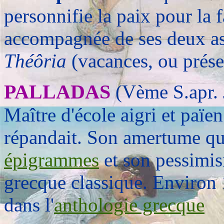
personnifie la paix pour la f
accompagnée de ses deux as
Théôria
(vacances, ou prése
PALLADAS
(Vème S.apr. 
Maître d'école aigri et païen
répandait. Son amertume qui
épigrammes
et son pessimism
grecque classique. Environ 
dans l'
anthologie grecque