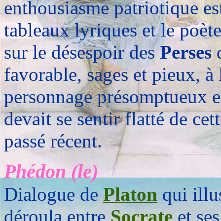
enthousiasme patriotique est
tableaux lyriques et le poèt
sur le désespoir des
Perses
q
favorable, sages et pieux, à
personnage présomptueux et
devait se sentir flatté de ce
passé récent.
Phédon (le)
Dialogue de
Platon
qui illu
déroula entre
Socrate
et ses