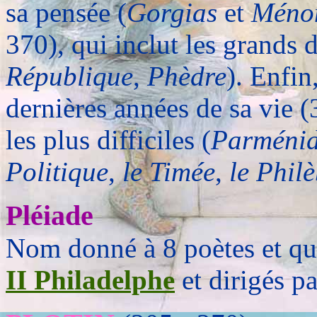
sa pensée (
Gorgias
et
Méno
370), qui inclut les grands 
République
,
Phèdre
). Enfin
dernières années de sa vie 
les plus difficiles (
Parméni
Politique
,
le Timée
,
le Phil
Pléiade
Nom donné à 8 poètes et qui
II Philadelphe
et dirigés p