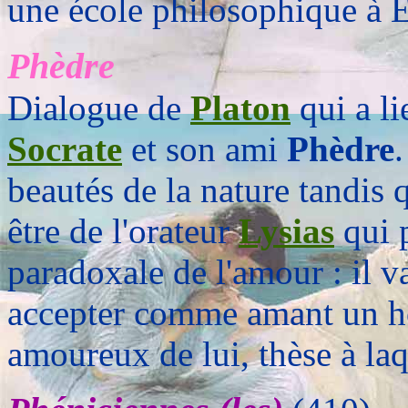
une école philosophique à É
Phèdre
Dialogue de
Platon
qui a li
Socrate
et son ami
Phèdre
beautés de la nature tandis
être de l'orateur
Lysias
qui 
paradoxale de l'amour : il 
accepter comme amant un ho
amoureux de lui, thèse à la