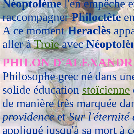
Néoptolème
l'en empêche et
raccompagner
Philoctète
en
A ce moment
Heraclès
appa
aller à
Troie
avec
Néoptolè
PHILON D'ALEXANDR
Philosophe grec né dans une 
solide éducation
stoïcienne
de manière très marquée dan
providence
et
Sur l'éternit
appliqué jusqu'à sa mort à