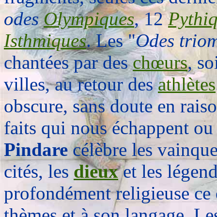
odes
Olympiques
, 12
Pythi
Isthmiques
. Les "
Odes trio
chantées par des
chœurs
, so
villes, au retour des
athlètes
obscure, sans doute en rais
faits qui nous échappent ou 
Pindare
célèbre les vainqueu
cités, les
dieux
et les légend
profondément religieuse ce 
thèmes et à son langage. Le