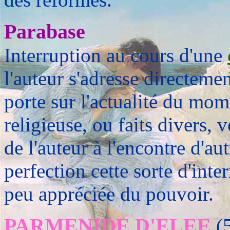
Parabase
Interruption au cours d'une
l'auteur s'adresse directeme
porte sur l'actualité du mome
religieuse, ou faits divers,
de l'auteur à l'encontre d'au
perfection cette sorte d'int
peu appréciée du pouvoir.
PARMENIDE D'ELEE
(5