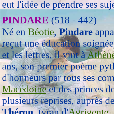
eut l'idée de prendre ses suj
PINDARE
(518 - 442)
Né en
Béotie
,
Pindare
appar
reçut une éducation soignée
et les lettres, il vint à
Athèn
ans, son premier poème pyth
d'honneurs par tous ses compa
Macédoine
et des princes de
plusieurs reprises, auprès d
Théron
, tyran d'
Agrigente
.