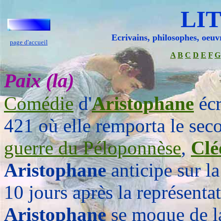
LI
Ecrivains, philosophes, oeuv
page d'accueil
A
B
C
D
E
F
G
Paix (la)
Comédie
d'
Aristophane
écr
421 où elle remporta le seco
guerre du Péloponnèse
,
Clé
Aristophane
anticipe sur l
10 jours après la représent
Aristophane
se moque de la