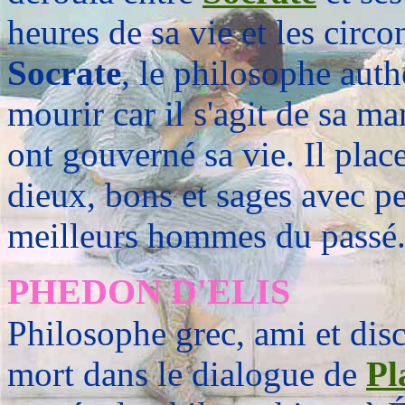
heures de sa vie et les circ
Socrate
, le philosophe auth
mourir car il s'agit de sa ma
ont gouverné sa vie. Il plac
dieux, bons et sages avec p
meilleurs hommes du passé
PHEDON D'ELIS
Philosophe grec, ami et dis
mort dans le dialogue de
Pl