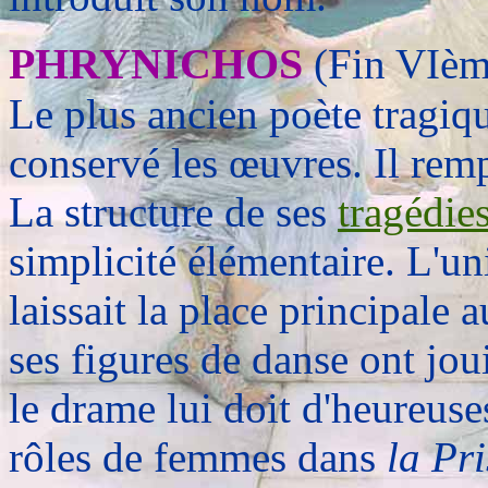
PHRYNICHOS
(Fin VIème
Le plus ancien poète tragiq
conservé les œuvres. Il remp
La structure de ses
tragédie
simplicité élémentaire. L'un
laissait la place principale 
ses figures de danse ont jo
le drame lui doit d'heureuses
rôles de femmes dans
la Pri