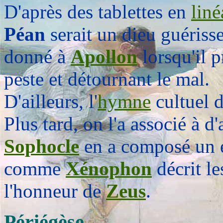
D'après des tablettes en
liné
Péan
serait un dieu guérisse
donné à
Apollon
lorsqu'il p
peste et détournant le mal.
D'ailleurs, l'
hymne
cultuel 
Plus tard, on l'a associé à d'
Sophocle
en a composé un e
comme
Xénophon
décrit l
l'honneur de
Zeus
.
Périégèse