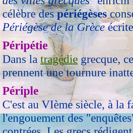
des villes grecques
" enrichi
célèbre des
périégèses
conse
Périégèse de la Grèce
écrit
Péripétie
Dans la
tragédie
grecque, ce
prennent une tournure inatt
Périple
C'est au VIème siècle, à la 
l'engouement des "enquêtes"
contrées. Les grecs rédigent