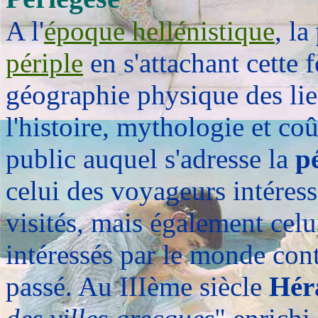
A l'
époque hellénistique
, la
périple
en s'attachant cette 
géographie physique des lie
l'histoire, mythologie et c
public auquel s'adresse la
p
celui des voyageurs intéress
visités, mais également cel
intéressés par le monde con
passé. Au IIIème siècle
Hér