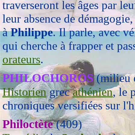
traverseront les âges par le
leur absence de démagogie, i
à
Philippe
. Il parle, avec 
qui cherche à frapper et pas
orateurs
.
PHILOCHOROS
(milieu 
Historien
grec
athénien
, le
chroniques versifiées sur l'h
Philoctète
(409)