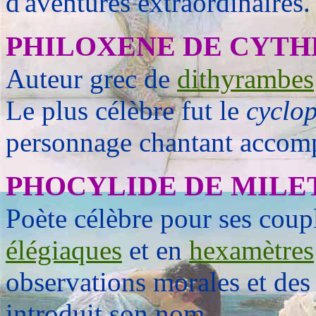
d'aventures extraordinaires.
PHILOXENE DE CYTH
Auteur grec de
dithyrambes
Le plus célèbre fut le
cyclo
personnage chantant accom
PHOCYLIDE DE MILE
Poète célèbre pour ses coup
élégiaques
et en
hexamètres
observations morales et des
introduit son nom.