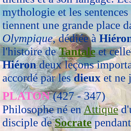
mythologie et les sentences
tiennent une grande place d
Olympique
, dédiée à
Hiéro
l'histoire de
Tantale
et cell
Hiéron
deux leçons importan
accordé par les
dieux
et ne 
PLATON
(427 - 347)
Philosophe né en
Attique
d'
disciple de
Socrate
pendant 