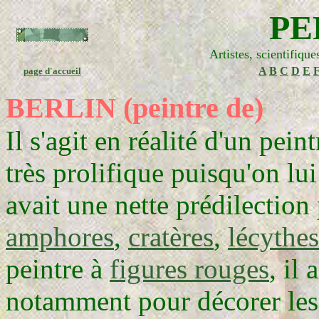
PE
Artistes, scientifiqu
A
B
C
D
E
page d'accueil
BERLIN (peintre de)
Il s'agit en réalité d'un pei
très prolifique puisqu'on lu
avait une nette prédilection 
amphores
,
cratères
,
lécythes
peintre à
figures rouges
, il
notamment pour décorer les