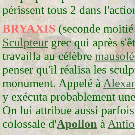
périssent tous 2 dans l'actio
BRYAXIS
(seconde moitié 
Sculpteur
grec qui après s'ê
travailla au célèbre
mausolé
penser qu'il réalisa les scul
monument. Appelé à
Alexan
y exécuta probablement une
On lui attribue aussi parfois
colossale d'
Apollon
à
Antio