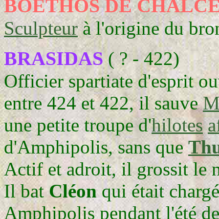
BOETHOS DE CHALC
Sculpteur
à l'origine du br
BRASIDAS
( ? - 422)
Officier spartiate d'esprit 
entre 424 et 422, il sauve
M
une petite troupe d'
hilotes
a
d'Amphipolis, sans que
Thu
Actif et adroit, il grossit l
Il bat
Cléon
qui était charg
Amphipolis pendant l'été d