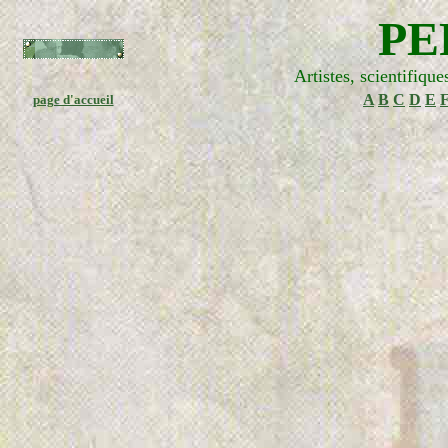
PE
Artistes, scientifiqu
A
B
C
D
E
page d'accueil