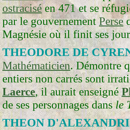
ostracisé
en 471 et se réfug
par le gouvernement
Perse
q
Magnésie où il finit ses jour
THEODORE DE CYRE
Mathématicien
. Démontre q
entiers non carrés sont irra
Laerce
, il aurait enseigné
P
de ses personnages dans
le 
THEON D'ALEXANDR