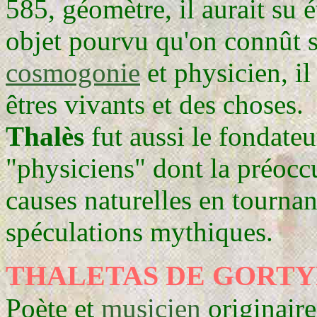
585, géomètre, il aurait su 
objet pourvu qu'on connût s
cosmogonie
et physicien, il 
êtres vivants et des choses.
Thalès
fut aussi le fondateu
"physiciens" dont la préoccu
causes naturelles en tournan
spéculations mythiques.
THALETAS
DE GORT
Poète et
musicien
originair