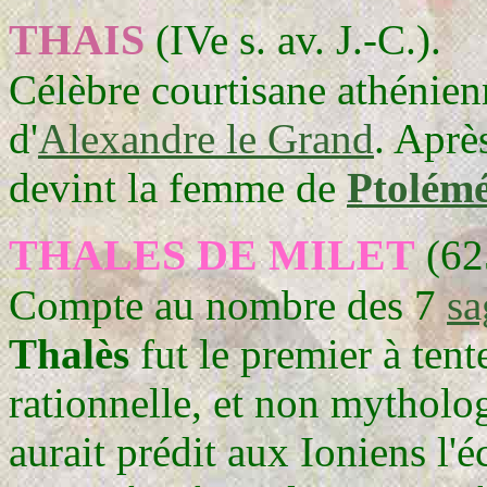
THAIS
(IVe s. av. J.-C.).
Célèbre courtisane athénienn
d'
Alexandre le Grand
. Aprè
devint la femme de
Ptolémé
THALES DE MILET
(62
Compte au nombre des 7
sa
Thalès
fut le premier à ten
rationnelle, et non mytholog
aurait prédit aux Ioniens l'é