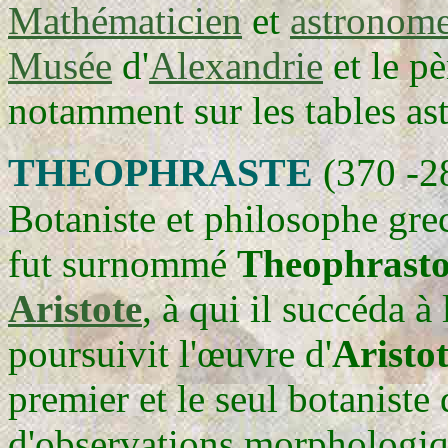
Mathématicien
et
astronom
Musée
d'
Alexandrie
et le pè
notamment sur les tables a
THEOPHRASTE
(370 -2
Botaniste et philosophe gre
fut surnommé
Theophrasto
Aristote
, à qui il succéda à
poursuivit l'œuvre d'
Aristo
premier et le seul botaniste 
d'observations morphologiq