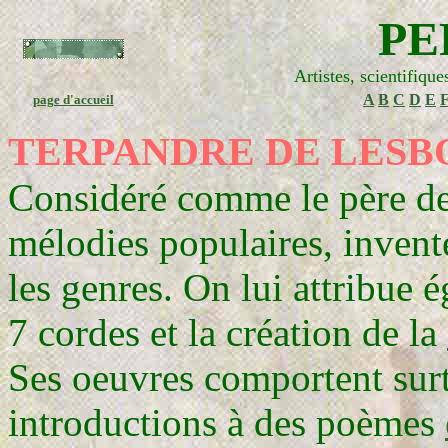
PE
Artistes, scientifiqu
A
B
C
D
E
page d'accueil
TERPANDRE DE LESB
Considéré comme le père d
mélodies populaires, inventé
les genres. On lui attribue 
7 cordes et la création de la
Ses oeuvres comportent sur
introductions à des poèmes