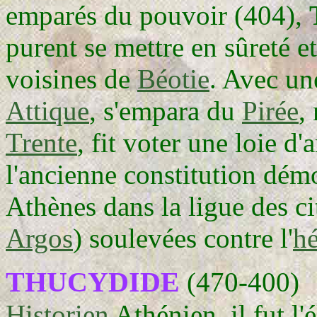
emparés du pouvoir (404),
purent se mettre en sûreté et
voisines de
Béotie
. Avec une
Attique
, s'empara du
Pirée
,
Trente
, fit voter une loie d'
l'ancienne constitution démo
Athènes dans la ligue des ci
Argos
) soulevées contre l'
h
THUCYDIDE
(470-400)
Historien
Athénien, il fut l'