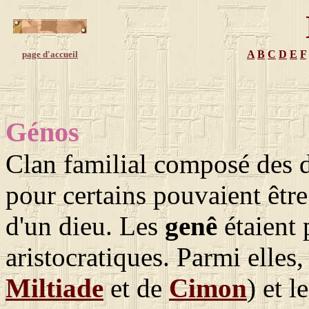
A
B
C
D
E
F
page d'accueil
Génos
Clan familial composé des 
pour certains pouvaient êtr
d'un dieu. Les
genê
étaient 
aristocratiques. Parmi elles,
Miltiade
et de
Cimon
) et l