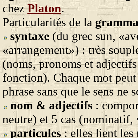
chez
Platon
.
Particularités de la
gramma
syntaxe
(du grec sun, «ave
«arrangement») : très souple
(noms, pronoms et adjectifs
fonction). Chaque mot peut 
phrase sans que le sens ne s
nom & adjectifs
: comport
neutre) et 5 cas (nominatif, v
particules
: elles lient le