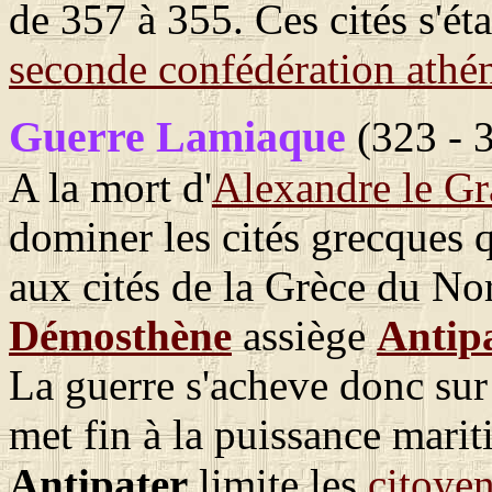
de 357 à 355. Ces cités s'éta
seconde confédération athé
Guerre Lamiaque
(323 - 
A la mort d'
Alexandre le G
dominer les cités grecques q
aux cités de la Grèce du Nor
Démosthène
assiège
Antip
La guerre s'acheve donc sur
met fin à la puissance mari
Antipater
limite les
citoye