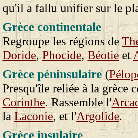
qu'il a fallu unifier sur le p
Grèce continentale
Regroupe les régions de
The
Doride
,
Phocide
,
Béotie
et
Grèce péninsulaire
(
Pélop
Presqu'île reliée à la grèce 
Corinthe
. Rassemble l'
Arca
la
Laconie
, et l'
Argolide
.
Grèce insulaire