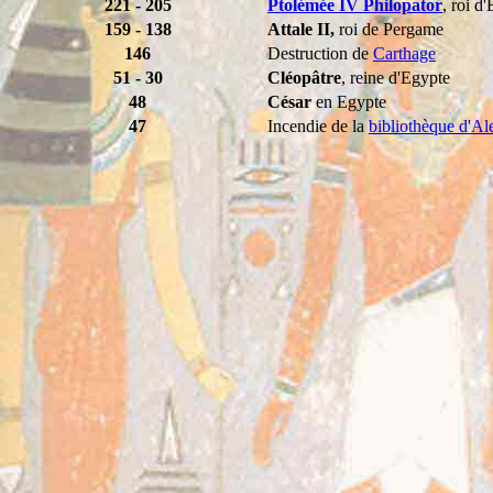
221 - 205
Ptolémée IV Philopator
, roi d
159 - 138
Attale II,
roi de Pergame
146
Destruction de
Carthage
51 - 30
Cléopâtre
, reine d'Egypte
48
César
en Egypte
47
Incendie de la
bibliothèque d'Al