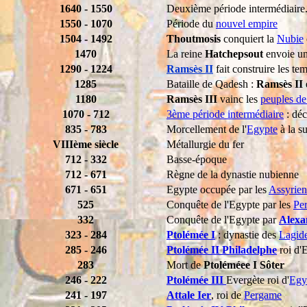
1640 - 1550
Deuxième période intermédiaire
1550 - 1070
Période du
nouvel empire
1504 - 1492
Thoutmosis
conquiert la
Nubie
1470
La reine
Hatchepsout
envoie un
1290 - 1224
Ramsès II
fait construire les t
1285
Bataille de Qadesh :
Ramsès II
1180
Ramsès III
vainc les
peuples de
1070 - 712
3ème période intermédiaire
: déc
835 - 783
Morcellement de l'
Egypte
à la s
VIIIème siècle
Métallurgie du fer
712 - 332
Basse-époque
712 - 671
Règne de la dynastie nubienne
671 - 651
Egypte occupée par les
Assyrien
525
Conquête de l'Egypte par les
Per
332
Conquête de l'Egypte par
Alexa
323 - 284
Ptolémée I
: dynastie des
Lagid
285 - 246
Ptolémée II Philadelphe
roi d'E
283
Mort de
Ptoléméee I Sôter
246 - 222
Ptolémée III
Evergète roi d'
Egy
241 - 197
Attale Ier
, roi de
Pergame