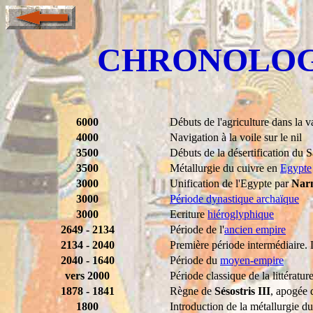
CHRONOLOG
6000
Débuts de l'agriculture dans la 
4000
Navigation à la voile sur le nil
3500
Débuts de la désertification du 
3500
Métallurgie du cuivre en
Egypte
3000
Unification de l'Egypte par
Nar
3000
Période dynastique archaïque
3000
Ecriture
hiéroglyphique
2649 - 2134
Période de l'
ancien empire
2134 - 2040
Première période intermédiaire.
2040 - 1640
Période du
moyen-empire
vers 2000
Période classique de la littératu
1878 - 1841
Règne de
Sésostris III
, apogée
1800
Introduction de la métallurgie d